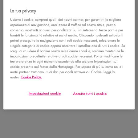
La tua privacy
Usiamo i cookie, compresi quelli dei nostri partner, per garantirti la migliore
CHANGE REGION OR COUNTRY
esperienza di navigazione, analizzare il traffico sul nostro sito e, previo
consenso, mostrarti annunci personalizzati sui siti internet di terze parti e per
fornirti le funzionalità relative ai social media. Cliccando i pulsanti sottostanti
PENNELLO PRO PER
potrai proseguire la navigazione con i soli cookie necessari, selezionare le
LABBRA
singole categorie di cookie oppure accettare l’installazione di tutti i cookie. Se
scegli di chiudere il banner senza selezionare i cookie, saranno mantenute le
impostazioni predefinite relative ai soli cookie necessari. Potrai modificare le
tue preferenze in ogni momento accedendo alla sezione Impostazioni sui
0
0
cookie presente nel footer della Homepage. Per sapere di più su come noi e i
nostri partner trattiamo i tuoi dati personali attraverso i Cookie, leggi la
nostra
Cookie Policy.
Impostazioni cookie
Accetta tutti i cookie
SCOPRI
CONSULENZA MAKEUP
PERSONALIZZATA
CON UN NOSTRO ESPERTO