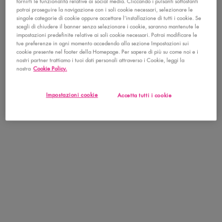
fornirti le funzionalità relative ai social media. Cliccando i pulsanti sottostanti
potrai proseguire la navigazione con i soli cookie necessari, selezionare le
singole categorie di cookie oppure accettare l’installazione di tutti i cookie. Se
Seleziona la tonalità
Select a colore for Epic Inky Stix Cream Gel Eyeliner
scegli di chiudere il banner senza selezionare i cookie, saranno mantenute le
01 Black Screen
impostazioni predefinite relative ai soli cookie necessari. Potrai modificare le
Matte black
tue preferenze in ogni momento accedendo alla sezione Impostazioni sui
cookie presente nel footer della Homepage. Per sapere di più su come noi e i
nostri partner trattiamo i tuoi dati personali attraverso i Cookie, leggi la
Trova un Negozio
nostra
Cookie Policy.
Impostazioni cookie
Accetta tutti i cookie
PDP Tabs with accordion on mobile
DESCRIZIONE