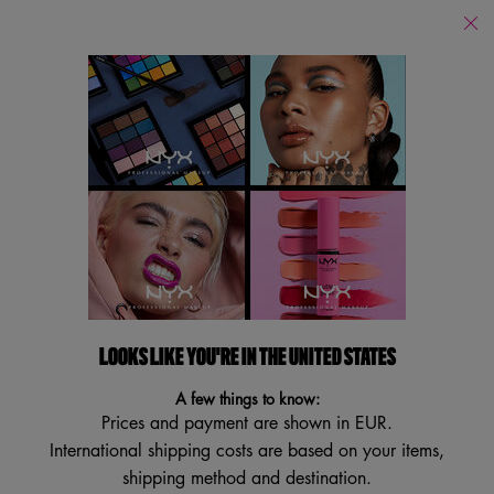
PUOI ACQUISTARE I NOSTRI PRODOTTI ONLINE SUI PRINCIPALI E-
RETAILERS E IN TUTTI I NOSTRI STORES FISICI!
Store
Locator
Cerca
Searc
Main content
Indietro
Cipria
CIPRIA
LOOKS LIKE YOU'RE IN THE UNITED STATES
Cipria
A few things to know:
ORDINA PER
FILTRA
Prices and payment are shown in EUR.
FILTRI
International shipping costs are based on your items,
shipping method and destination.