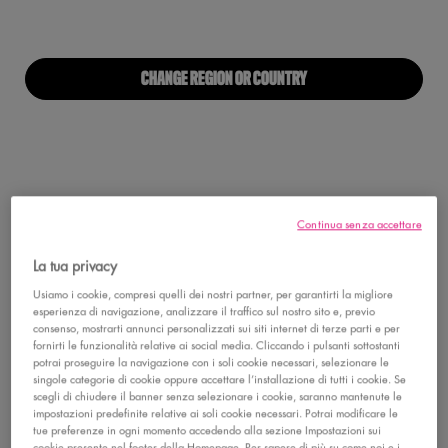
NOVITÀ
CHANGE REGION OR COUNTRY
WONDER SNATCH LIFTING
Continua senza accettare
SETTING POWDER
WONDER SNATCH
Polvere Libera Fissante, Fino a 16 Ore
POWDER
La tua privacy
di Tenuta*, A prova di sudore e Non
Crea Effetto Flash
0
0
Fissa il make-up ed illumina per un look
Usiamo i cookie, compresi quelli dei nostri partner, per garantirti la migliore
snatched!
esperienza di navigazione, analizzare il traffico sul nostro sito e, previo
Tonalità:
01 Sugar Serve
consenso, mostrarti annunci personalizzati sui siti internet di terze parti e per
Seleziona la tonalità
Selected
Colore 01 Sugar Serve per Wonder Sna
Selected
Colore 02 Cheeky Cherry per W
Selected
Colore 03 Peach Posse 
Selected
Colore 04 Aprico
Selected
Colore 0
S
C
fornirti le funzionalità relative ai social media. Cliccando i pulsanti sottostanti
SCOPRI DI PIÙ
potrai proseguire la navigazione con i soli cookie necessari, selezionare le
singole categorie di cookie oppure accettare l’installazione di tutti i cookie. Se
scegli di chiudere il banner senza selezionare i cookie, saranno mantenute le
SCOPRI
impostazioni predefinite relative ai soli cookie necessari. Potrai modificare le
tue preferenze in ogni momento accedendo alla sezione Impostazioni sui
cookie presente nel footer della Homepage. Per sapere di più su come noi e i