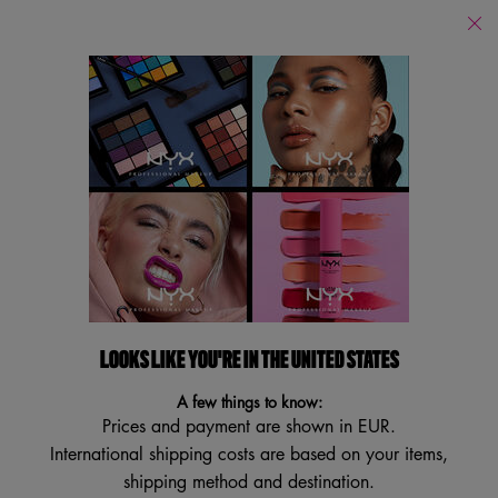
PUOI ACQUISTARE I NOSTRI PRODOTTI ONLINE SUI PRINCIPALI E-
RETAILERS E IN TUTTI I NOSTRI STORES FISICI!
Main content
Store
Locator
Cerca
Searc
LOOKS LIKE YOU'RE IN THE UNITED STATES
A few things to know:
Prices and payment are shown in EUR.
International shipping costs are based on your items,
shipping method and destination.