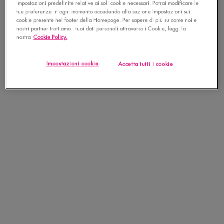
impostazioni predefinite relative ai soli cookie necessari. Potrai modificare le
tue preferenze in ogni momento accedendo alla sezione Impostazioni sui
cookie presente nel footer della Homepage. Per sapere di più su come noi e i
nostri partner trattiamo i tuoi dati personali attraverso i Cookie, leggi la
nostra
Cookie Policy.
Impostazioni cookie
Accetta tutti i cookie
EXTRA IDRATAZIONE. EXTRA SHIMMER.
EXTRA BUONO.
NOVITÀ
BEST SELLERS
LABBRA
SCOPRI LA COLLEZIONE