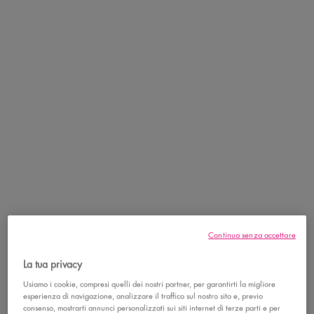
MAKE ME BLUSH
Il tuo nuovo alleato per un colore intenso, super
sfumabile e con una tenuta impeccabile. Il blush in polvere Buttermelt
si fonde con la pelle e scivola come burro! Fino a 15 ore di durata. ​
In 15 tonalità arricchite con burro di mango, burro di karité e burro
di mandorle. Per un'applicazione perfetta, utilizzare il pennello
Buttermelt Blush​
Continua senza accettare
COME APPLICARLO
La tua privacy
INGREDIENTI
Usiamo i cookie, compresi quelli dei nostri partner, per garantirti la migliore
esperienza di navigazione, analizzare il traffico sul nostro sito e, previo
consenso, mostrarti annunci personalizzati sui siti internet di terze parti e per