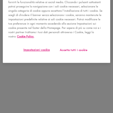
BENEFICI
fornirti le funzionalità relative ai social media. Cliccando i pulsanti sottostanti
potrai proseguire la navigazione con i soli cookie necessari, selezionare le
singole categorie di cookie oppure accettare l’installazione di tutti i cookie. Se
THE BRIGHT SIDE
scegli di chiudere il banner senza selezionare i cookie, saranno mantenute le
impostazioni predefinite relative ai soli cookie necessari. Potrai modificare le
tue preferenze in ogni momento accedendo alla sezione Impostazioni sui
INFORMAZIONI DI SICUREZZA
cookie presente nel footer della Homepage. Per sapere di più su come noi e i
nostri partner trattiamo i tuoi dati personali attraverso i Cookie, leggi la
nostra
Cookie Policy.
SPERIMENTA CON IL BUTTERMELT BLUSH!
Impostazioni cookie
Accetta tutti i cookie
SPERIMENTA CON IL BUTTERMELT BLUSH!