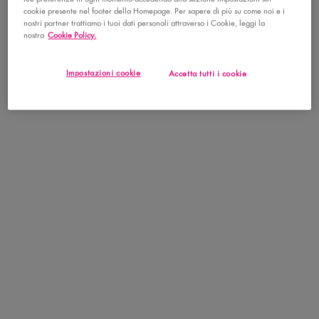
cookie presente nel footer della Homepage. Per sapere di più su come noi e i
nostri partner trattiamo i tuoi dati personali attraverso i Cookie, leggi la
SCOPRI
SCOPRI
nostra
Cookie Policy.
NOVITÀ
Impostazioni cookie
Accetta tutti i cookie
SPRAY CAPELLI & CORPO -
CARAMELT MAMI SPRAY
COCONUT CUTIE
CAPELLI & CORPO
Mix tropicale al cocco e pesca per
Un profumo irresistibile al caramello
una fragranza da spiaggia
e pistacchio per un look ricco e
seducente
0
0
0
0
Seleziona la tonalità
Seleziona la tonalità