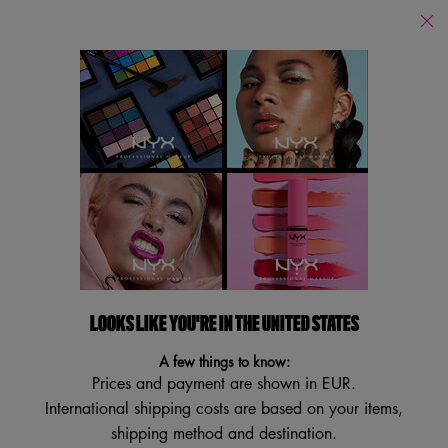
PUOI ACQUISTARE I NOSTRI PRODOTTI ONLINE SUI PRINCIPALI E-
RETAILERS E IN TUTTI I NOSTRI STORES FISICI!
Store
Locator
Cerca
Searc
Main content
Body
Oli per il corpo
Spray Capelli & Corpo
Burri corpo
LOOKS LIKE YOU'RE IN THE UNITED STATES
A few things to know:
Prices and payment are shown in EUR.
International shipping costs are based on your items,
shipping method and destination.