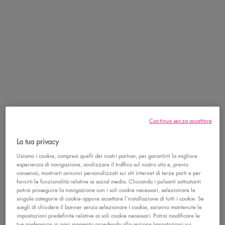
NOVITÀ
NOVITÀ
Continua senza accettare
La tua privacy
SPRAY CAPELLI & CORPO -
SPRAY CAPELLI & CORPO -
SUGA BADDIE
JUICY BOO
Usiamo i cookie, compresi quelli dei nostri partner, per garantirti la migliore
esperienza di navigazione, analizzare il traffico sul nostro sito e, previo
Un vortice goloso di vaniglia
Spray agrumato al mango che
avvolgente e panna montata
esplode di freschezza e main
consenso, mostrarti annunci personalizzati sui siti internet di terze parti e per
character energy.
fornirti le funzionalità relative ai social media. Cliccando i pulsanti sottostanti
0
0
0
0
potrai proseguire la navigazione con i soli cookie necessari, selezionare le
singole categorie di cookie oppure accettare l’installazione di tutti i cookie. Se
Seleziona la tonalità
Seleziona la tonalità
scegli di chiudere il banner senza selezionare i cookie, saranno mantenute le
impostazioni predefinite relative ai soli cookie necessari. Potrai modificare le
tue preferenze in ogni momento accedendo alla sezione Impostazioni sui