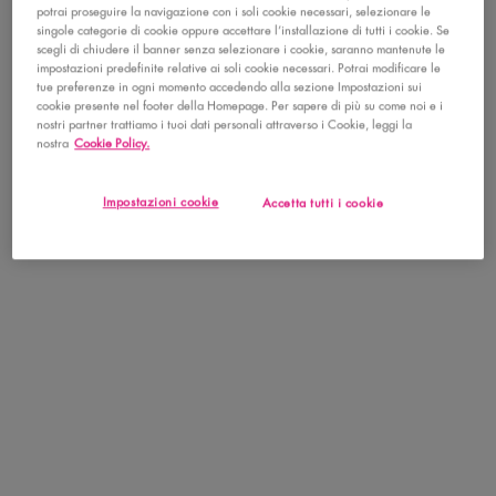
potrai proseguire la navigazione con i soli cookie necessari, selezionare le
singole categorie di cookie oppure accettare l’installazione di tutti i cookie. Se
scegli di chiudere il banner senza selezionare i cookie, saranno mantenute le
impostazioni predefinite relative ai soli cookie necessari. Potrai modificare le
tue preferenze in ogni momento accedendo alla sezione Impostazioni sui
cookie presente nel footer della Homepage. Per sapere di più su come noi e i
nostri partner trattiamo i tuoi dati personali attraverso i Cookie, leggi la
nostra
Cookie Policy.
Impostazioni cookie
Accetta tutti i cookie
Scopri Suga Baddie, la nostra NUOVA Hair & Body Fragrance Mist.
Suga Baddie è morbida, dolce e piena di attitude. Questa fragranza
ti farà profumare come lo snack irresistibile che sei!