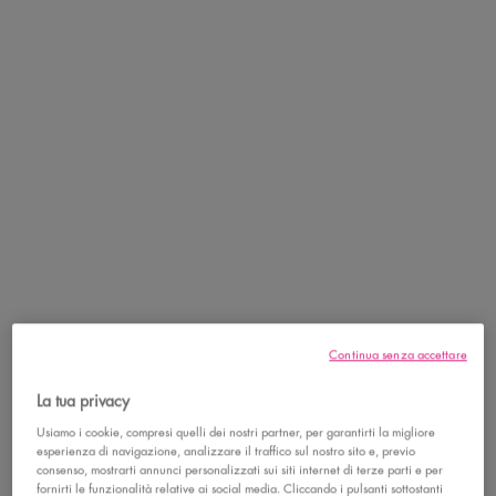
Seleziona un size
Full Size (2.7 fl. oz /
Jumbo Size (5.41 fl.oz /
Selected
, 1 of 2
160 mL)
Selected
, 2 of 2
80mL)
Trova un Negozio
Continua senza accettare
PDP Tabs with accordion on mobile
DESCRIZIONE
La tua privacy
Usiamo i cookie, compresi quelli dei nostri partner, per garantirti la migliore
esperienza di navigazione, analizzare il traffico sul nostro sito e, previo
consenso, mostrarti annunci personalizzati sui siti internet di terze parti e per
fornirti le funzionalità relative ai social media. Cliccando i pulsanti sottostanti