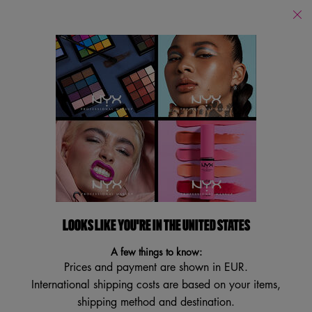
PUOI ACQUISTARE I NOSTRI PRODOTTI ONLINE SUI PRINCIPALI E-
RETAILERS E IN TUTTI I NOSTRI STORES FISICI!
Store
Locator
Cerca
Searc
Main content
Torna a Body
SPRAY CAPELLI & CORPO -
SUGA BADDIE
LOOKS LIKE YOU'RE IN THE UNITED STATES
Un vortice goloso di vaniglia avvolgente e panna montata
A few things to know:
Prices and payment are shown in EUR.
Scopri Suga Baddie, la nostra NUOVA Hair & Body Fragrance
International shipping costs are based on your items,
Mist. Suga Baddie è morbida, dolce e piena ...
Descrizione
shipping method and destination.