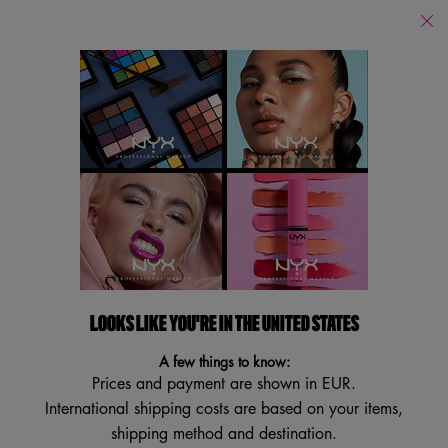
PUOI ACQUISTARE I NOSTRI PRODOTTI ONLINE SUI PRINCIPALI E-
RETAILERS E IN TUTTI I NOSTRI STORES FISICI!
Store
Locator
Cerca
Searc
Main content
Best Seller
Best seller Occhi
Best seller Labbra
Best seller 
BEST SELLER
LOOKS LIKE YOU'RE IN THE UNITED STATES
Best Seller
A few things to know:
ORDINA PER
FILTRA
Prices and payment are shown in EUR.
FILTRI
International shipping costs are based on your items,
shipping method and destination.