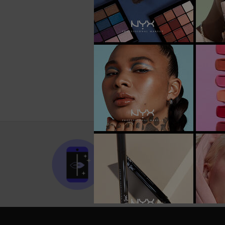
Ciglia Fint
Una tonalità disponibile
CONSULENZA MAKEUP
PERSONALIZZATA
CON UN NOSTRO ESPERTO
Footer navigation