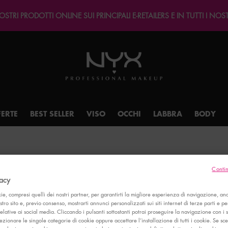
TRI PRODOTTI ONLINE SUI PRINCIPALI E-RETAILERS E IN TUTTI I NOSTR
FERTE
BEST SELLER
VISO
OCCHI
LABBRA
BODY
Contin
vacy
ie, compresi quelli dei nostri partner, per garantirti la migliore esperienza di navigazione, ana
ostro sito e, previo consenso, mostrarti annunci personalizzati sui siti internet di terze parti e per
relative ai social media. Cliccando i pulsanti sottostanti potrai proseguire la navigazione con i 
ezionare le singole categorie di cookie oppure accettare l’installazione di tutti i cookie. Se sce