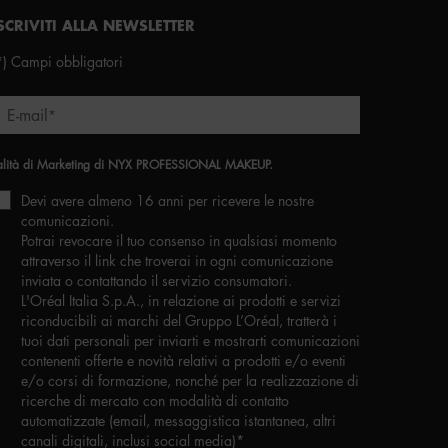
SCRIVITI ALLA NEWSLETTER
*)
Campi obbligatori
E-mail
*
alità di Marketing di NYX PROFESSIONAL MAKEUP.
Devi avere almeno 16 anni per ricevere le nostre
comunicazioni.
Potrai revocare il tuo consenso in qualsiasi momento
attraverso il link che troverai in ogni comunicazione
inviata o contattando il servizio consumatori.
L'Oréal Italia S.p.A., in relazione ai prodotti e servizi
riconducibili ai marchi del Gruppo L’Oréal, tratterà i
tuoi dati personali per inviarti e mostrarti comunicazioni
contenenti offerte e novità relativi a prodotti e/o eventi
e/o corsi di formazione, nonché per la realizzazione di
ricerche di mercato con modalità di contatto
automatizzate (email, messaggistica istantanea, altri
canali digitali, inclusi social media)
*