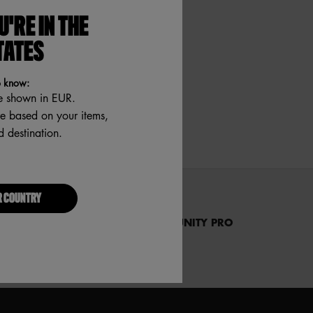
U'RE IN THE
TATES
o know:
e shown in EUR.
re based on your items,
 destination.
R COUNTRY
ENTRA NELLA COMMUNITY PRO
PER TE 20% DI SCONTO!