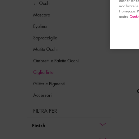
banner senza 
Occhi
modificare le
Homepage. Per
Mascara
nostra
Cookie
Eyeliner
Sopracciglia
Matite Occhi
Ombretti e Palette Occhi
Ciglia finte
Glitter e Pigmenti
Accessori
FILTRA PER
Finish
Seleziona la tonalità