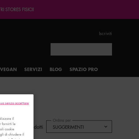
I STORES FISICI!
Iscriviti
Search
VEGAN
SERVIZI
BLOG
SPAZIO PRO
ua senza accettare
lizzare il
Ordina per
 fornirti le
Mostra 4 Prodotti
soli cookie
gli di chiudere il