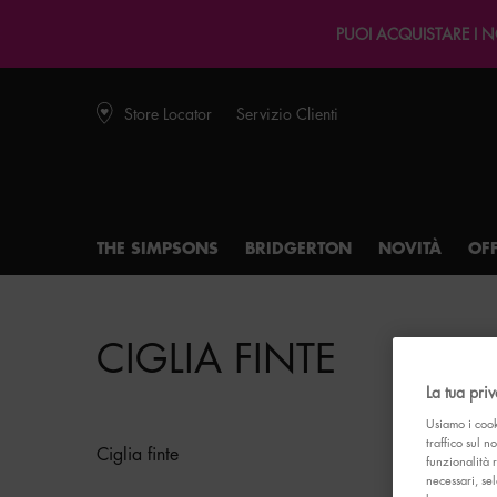
PUOI ACQUISTARE I NOS
Store Locator
Servizio Clienti
THE SIMPSONS
BRIDGERTON
NOVITÀ
OF
Main content
CIGLIA FINTE
La tua pri
Usiamo i cook
traffico sul n
Ciglia finte
funzionalità 
necessari, sel
Ciglia finte