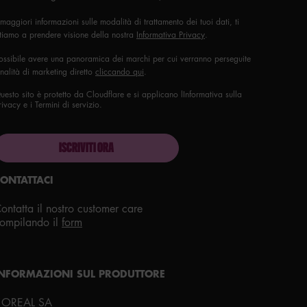
 maggiori informazioni sulle modalità di trattamento dei tuoi dati, ti
itiamo a prendere visione della nostra
Informativa Privacy
.
ossibile avere una panoramica dei marchi per cui verranno perseguite
finalità di marketing diretto
cliccando qui
.
uesto sito è protetto da Cloudflare e si applicano lInformativa sulla
rivacy e i Termini di servizio.
ISCRIVITI ORA
ONTATTACI
ontatta il nostro customer care
ompilando il
form
roud artistry for all
ith love
from los angeles
INFORMAZIONI SUL PRODUTTORE
'OREAL SA