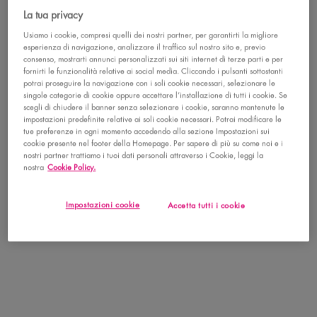
COME
La tua privacy
OTTENERE
SOPRACCIGLIA
Usiamo i cookie, compresi quelli dei nostri partner, per garantirti la migliore
PERFETTE:
esperienza di navigazione, analizzare il traffico sul nostro sito e, previo
TECNICHE E
consenso, mostrarti annunci personalizzati sui siti internet di terze parti e per
CONSIGLI
fornirti le funzionalità relative ai social media. Cliccando i pulsanti sottostanti
PRATICI
potrai proseguire la navigazione con i soli cookie necessari, selezionare le
singole categorie di cookie oppure accettare l’installazione di tutti i cookie. Se
scegli di chiudere il banner senza selezionare i cookie, saranno mantenute le
Creation Date:
Update Date:
18 mag 2026
impostazioni predefinite relative ai soli cookie necessari. Potrai modificare le
tue preferenze in ogni momento accedendo alla sezione Impostazioni sui
cookie presente nel footer della Homepage. Per sapere di più su come noi e i
nostri partner trattiamo i tuoi dati personali attraverso i Cookie, leggi la
GEL
nostra
Cookie Policy.
SOPRACCIGLIA:
GUIDA SU
QUANDO E
Impostazioni cookie
Accetta tutti i cookie
COME USARLO
AL MEGLIO
Creation Date:
Update Date:
15 mag 2026