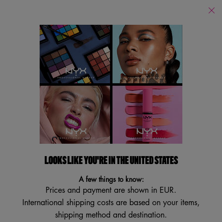
PUOI ACQUISTARE I NOSTRI PRODOTTI ONLINE SUI PRINCIPALI E-
RETAILERS E IN TUTTI I NOSTRI STORES FISICI!
Store
Locator
Cerca
Searc
Main content
Torna a Rossetti
LIP LINGERIE XXL MATTE LIQUID
LIPSTICK
LOOKS LIKE YOU'RE IN THE UNITED STATES
16H Full-Bodied Matte Liquid Lipstick
A few things to know:
Prices and payment are shown in EUR.
Scopri il nuovo rossetto liquido ultra matte Lip Lingerie Xtra Xtra a
International shipping costs are based on your items,
Lunga tenuta! Il rossetto liqu ...
Descrizione
shipping method and destination.