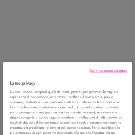
Continua senza accettare
DETTAGLI
La tua privacy
Scopri il nuovo rossetto liquido ultra matte Lip Lingerie Xtra Xtra a
Usiamo i cookie, compresi quelli dei nostri partner, per garantirti la migliore
esperienza di navigazione, analizzare il traffico sul nostro sito e, previo
Lunga tenuta! Il rossetto liquido che le tue labbra stavano aspettando!
consenso, mostrarti annunci personalizzati sui siti internet di terze parti e per
fornirti le funzionalità relative ai social media. Cliccando i pulsanti sottostanti
potrai proseguire la navigazione con i soli cookie necessari, selezionare le
singole categorie di cookie oppure accettare l’installazione di tutti i cookie. Se
NO TRANSFER FINO A 16 ORE DI TENUTA.
scegli di chiudere il banner senza selezionare i cookie, saranno mantenute le
impostazioni predefinite relative ai soli cookie necessari. Potrai modificare le
tue preferenze in ogni momento accedendo alla sezione Impostazioni sui