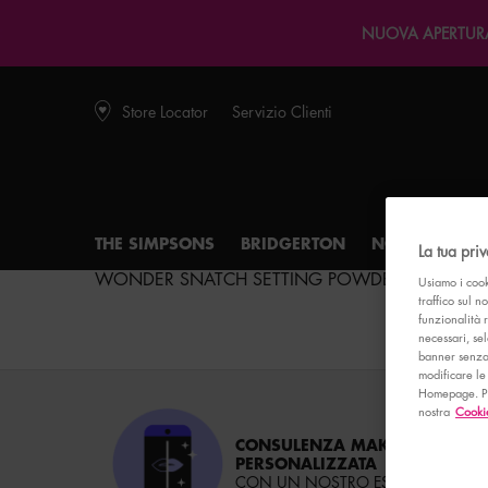
NUOVA APERTURA 
Store Locator
Servizio Clienti
THE SIMPSONS
BRIDGERTON
NOVITÀ
OF
La tua pri
WONDER SNATCH SETTING POWDER
Main content
Usiamo i cook
traffico sul n
WONDER SNATCH SETTING POWDER
funzionalità 
necessari, sel
banner senza 
modificare le
Homepage. Per
nostra
Cookie
CONSULENZA MAKEUP
PERSONALIZZATA
CON UN NOSTRO ESPERTO