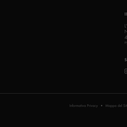
w
L
4
n
S
Informativa Privacy
Mappa del Si