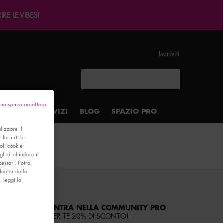
E LE VIBES!
Iscriviti
Search
ua senza accettare
VEGAN
SERVIZI
BLOG
SPAZIO PRO
lizzare il
 fornirti le
soli cookie
gli di chiudere il
essari. Potrai
footer della
, leggi la
ENTRA NELLA COMMUNITY PRO
PER TE 20% DI SCONTO!