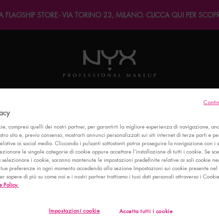
FLAGSHIP STORE - VIA TORINO 23, MILANO. CLICCA QUI PER SCOPRIR
Contin
FERTE
BEST SELLER
VISO
OCCHI
LABBRA
BODY
vacy
ie, compresi quelli dei nostri partner, per garantirti la migliore esperienza di navigazione, ana
ostro sito e, previo consenso, mostrarti annunci personalizzati sui siti internet di terze parti e per
relative ai social media. Cliccando i pulsanti sottostanti potrai proseguire la navigazione con i 
ezionare le singole categorie di cookie oppure accettare l’installazione di tutti i cookie. Se sce
selezionare i cookie, saranno mantenute le impostazioni predefinite relative ai soli cookie nec
 tue preferenze in ogni momento accedendo alla sezione Impostazioni sui cookie presente nel 
 sapere di più su come noi e i nostri partner trattiamo i tuoi dati personali attraverso i Cookie
 Policy.
PROVA I NOSTRI PRODOTTI
Impostazioni cookie
COME DAL VIVO
Accetta tutti i cookie