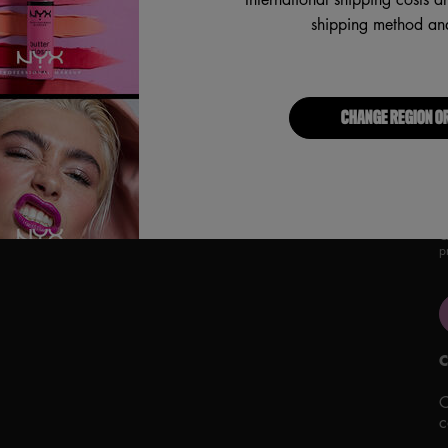
shipping method and
CHANGE REGION O
Per
inv
È p
le 
Q
p
C
C
c
P