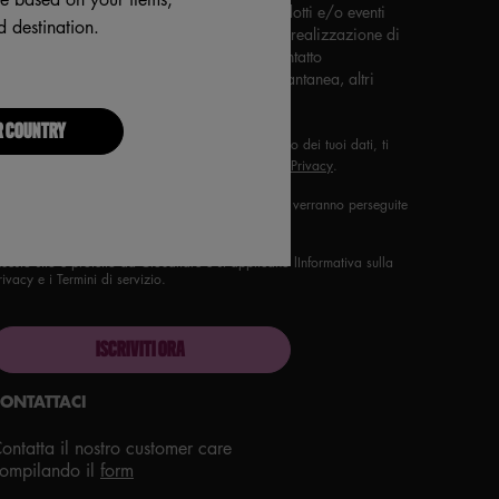
contenenti offerte e novità relativi a prodotti e/o eventi
 destination.
e/o corsi di formazione, nonché per la realizzazione di
ricerche di mercato con modalità di contatto
automatizzate (email, messaggistica istantanea, altri
canali digitali, inclusi social media)
*
R COUNTRY
 maggiori informazioni sulle modalità di trattamento dei tuoi dati, ti
itiamo a prendere visione della nostra
Informativa Privacy
.
ossibile avere una panoramica dei marchi per cui verranno perseguite
finalità di marketing diretto
cliccando qui
.
uesto sito è protetto da Cloudflare e si applicano lInformativa sulla
rivacy e i Termini di servizio.
ISCRIVITI ORA
ONTATTACI
ontatta il nostro customer care
ompilando il
form
roud artistry for all