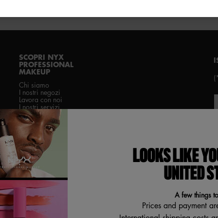
SCOPRI NYX
I
PROFESSIONAL
MAKEUP
(
Chi siamo
I nostri negozi
Lavora con noi
I nostri servizi
Diventa partner NYX
Professional Makeup
Fin
Istruzioni per la raccolta
differenziata degli
imballaggi
LOOKS LIKE YO
UNITED S
A few things t
Prices and payment ar
International shipping costs a