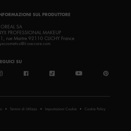
ith love
from los angeles
INFORMAZIONI SUL PRODUTTORE
'OREAL SA
NYX PROFESSIONAL MAKEUP
1, rue Martre 92110 CLICHY France
yxcosmetics@it.oaccare.com
EGUICI SU
to
Termini di Utilizzo
Impostazioni Cookie
Cookie Policy