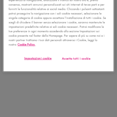
mescola alcune gocce con il tuo
fondotinta liquido Total Control Pro
consenso, mostrarti annunci personalizzati sui siti internet di terze parti e per
Drop
per una coprenza e una radiosità estreme.
fornirti le funzionalità relative ai social media. Cliccando i pulsanti sottostanti
potrai proseguire la navigazione con i soli cookie necessari, selezionare le
singole categorie di cookie oppure accettare l’installazione di tutti i cookie. Se
scegli di chiudere il banner senza selezionare i cookie, saranno mantenute le
impostazioni predefinite relative ai soli cookie necessari. Potrai modificare le
tue preferenze in ogni momento accedendo alla sezione Impostazioni sui
cookie presente nel footer della Homepage. Per sapere di più su come noi e i
VISUALIZZA LA LISTA COMPLETA
nostri partner trattiamo i tuoi dati personali attraverso i Cookie, leggi la
nostra
Cookie Policy.
la famiglia fat si allarga! Incontra la famiglia
PDP Get The Look Section
PDP Product Social Links Mobile
Condividi facebook
Condividi instagram
Condividi tiktok
Impostazioni cookie
Accetta tutti i cookie
Recensioni