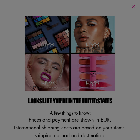
PUOI ACQUISTARE I NOSTRI PRODOTTI ONLINE SUI PRINCIPALI E-
RETAILERS E IN TUTTI I NOSTRI STORES FISICI!
Store
Locator
Cerca
Searc
Main content
Torna a Illuminanti
LIQUID BOOSTER AWAY WE
GLOW
LOOKS LIKE YOU'RE IN THE UNITED STATES
A few things to know:
4.6
(12)
Scrivi una recensione
4.6
Prices and payment are shown in EUR.
stelle
su
International shipping costs are based on your items,
PROVA ORA!
5
shipping method and destination.
,