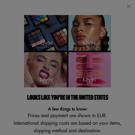
PUOI ACQUISTARE I NOSTRI PRODOTTI ONLINE SUI PRINCIPALI E-
RETAILERS E IN TUTTI I NOSTRI STORES FISICI!
Store
Locator
Cerca
Searc
Main content
Torna a Cyber Week
PENNELLO PRO SHADING
LOOKS LIKE YOU'RE IN THE UNITED STATES
5.0
(3)
Scrivi una recensione
5.0
stelle
A few things to know:
su
Prices and payment are shown in EUR.
5
,
International shipping costs are based on your items,
valore
di
shipping method and destination.
valutazione