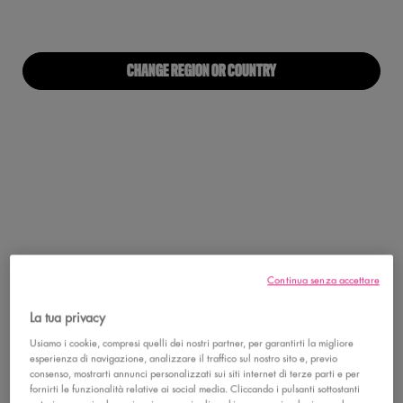
medio.
Read
3
Reviews.
Stesso
CHANGE REGION OR COUNTRY
link
alla
pagina.
Pennello
Continua senza accettare
Loading...
La tua privacy
Trova un Negozio
Usiamo i cookie, compresi quelli dei nostri partner, per garantirti la migliore
esperienza di navigazione, analizzare il traffico sul nostro sito e, previo
Descrizione Prodotto
DETTAGLI
consenso, mostrarti annunci personalizzati sui siti internet di terze parti e per
fornirti le funzionalità relative ai social media. Cliccando i pulsanti sottostanti
Pennello per il make-up occhi dalla forma arrotondata, denso di