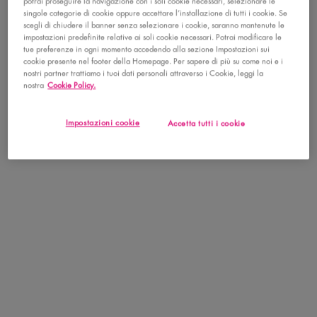
potrai proseguire la navigazione con i soli cookie necessari, selezionare le
setole, ideale per applicare e sfumare ogni tipo di prodotto, in
singole categorie di cookie oppure accettare l’installazione di tutti i cookie. Se
polvere o cremoso. Contiene fibre sintetiche.
scegli di chiudere il banner senza selezionare i cookie, saranno mantenute le
impostazioni predefinite relative ai soli cookie necessari. Potrai modificare le
tue preferenze in ogni momento accedendo alla sezione Impostazioni sui
cookie presente nel footer della Homepage. Per sapere di più su come noi e i
nostri partner trattiamo i tuoi dati personali attraverso i Cookie, leggi la
nostra
Cookie Policy.
Impostazioni cookie
Accetta tutti i cookie
VISUALIZZA LA LISTA COMPLETA
la famiglia fat si allarga! Incontra la famiglia
PDP Get The Look Section
PDP Product Social Links Mobile
Condividi facebook
Condividi instagram
Condividi tiktok
Recensioni